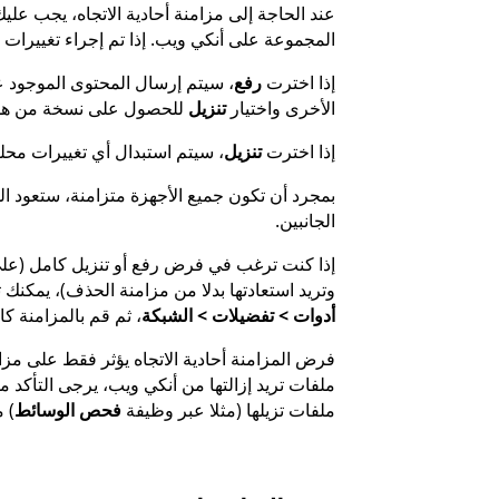
عند الحاجة إلى مزامنة أحادية الاتجاه، يجب علي
المجموعة على أنكي ويب. إذا تم إجراء تغييرات 
إذا اخترت
رفع
، سيتم إرسال المحتوى الموجود ع
الأخرى واختيار
تنزيل
للحصول على نسخة من هذا
إذا اخترت
تنزيل
، سيتم استبدال أي تغييرات محلي
بمجرد أن تكون جميع الأجهزة متزامنة، ستعود ال
الجانبين.
إذا كنت ترغب في فرض رفع أو تنزيل كامل (على
وتريد استعادتها بدلا من مزامنة الحذف)، يمكنك 
أدوات > تفضيلات > الشبكة
، ثم قم بالمزامنة كا
فرض المزامنة أحادية الاتجاه يؤثر فقط على مزام
ملفات تريد إزالتها من أنكي ويب، يرجى التأكد م
ملفات تزيلها (مثلا عبر وظيفة
فحص الوسائط
) 