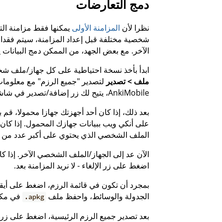
دمج التعارضات
نظرا لأن
المزامنة الأولى
يمكنها فقط مزامنة الت
شخصية مختلفة قبل إعداد المزامنة، سيتم فقدان 
الآخر. مع بعض الجهد، من الممكن دمج البيانات 
ابدأ بأخذ نسخة احتياطية على كل جهاز/ملف شخ
ملف > تصدير
لتصدير "جميع الرزم" مع معلوما
AnkiMobile، يتيح لك زر إضافة/تصدير في شاشة قائمة الرزم تصدير جميع الرزم مع الوسائط.
بعد ذلك، إذا كان أحد أجهزتك جهازا محمولا، قم ب
على أنكي ويب ببيانات جهازك المحمول. إذا كان 
الملف الشخصي الذي يحتوي على أكبر عدد من ال
الآن عد إلى الجهاز/الملف الشخصي الآخر. إذا كا
اضغط على زر الإلغاء - لا نريد المزامنة بعد.
بمجرد أن تكون في قائمة الرزم، اضغط على أيق
الجدولة والوسائط، واحفظ ملف
في مكان
.apkg
بعد تصدير جميع الرزم الرئيسية، اضغط على زر 